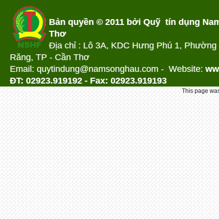
Bản quyền © 2011 bởi Quỹ tín dụng Na
Thơ
Địa chỉ : Lô 3A, KDC Hưng Phú 1, Phường
Răng, TP - Cần Thơ
Email: quytindung@namson
ghau.com -
Website:
ww
ĐT: 02923.919192 - Fax: 02923.919193
This page was