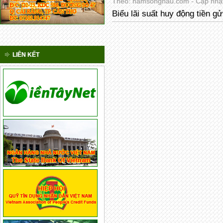
Theo: namsonghau.com - Cập nhật 
Biểu lãi suất huy động tiền gửi
LIÊN KẾT