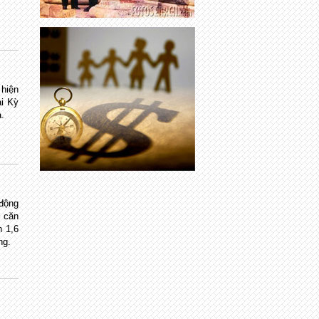
 hiện
ại Kỳ
a.
động
8 căn
n 1,6
ng.