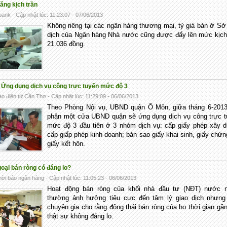
tăng kịch trần
ank - Cập nhật lúc: 11:23:07 - 07/06/2013
Không riêng tại các ngân hàng thương mại, tỷ giá bán ở Sở
dịch của Ngân hàng Nhà nước cũng được đẩy lên mức kịch
21.036 đồng.
 Ứng dụng dịch vụ công trực tuyến mức độ 3
o điện tử Cần Thơ - Cập nhật lúc: 11:29:09 - 06/06/2013
Theo Phòng Nội vụ, UBND quận Ô Môn, giữa tháng 6-2013
phận một cửa UBND quận sẽ ứng dụng dịch vụ công trực t
mức độ 3 đầu tiên ở 3 nhóm dịch vụ: cấp giấy phép xây 
cấp giấp phép kinh doanh; bản sao giấy khai sinh, giấy chứn
giấy kết hôn.
oại bán ròng có đáng lo?
ời báo ngân hàng - Cập nhật lúc: 11:05:23 - 06/06/2013
Hoạt động bán ròng của khối nhà đầu tư (NĐT) nước n
thường ảnh hưởng tiêu cực đến tâm lý giao dịch nhưng 
chuyên gia cho rằng động thái bán ròng của họ thời gian gầ
thật sự không đáng lo.