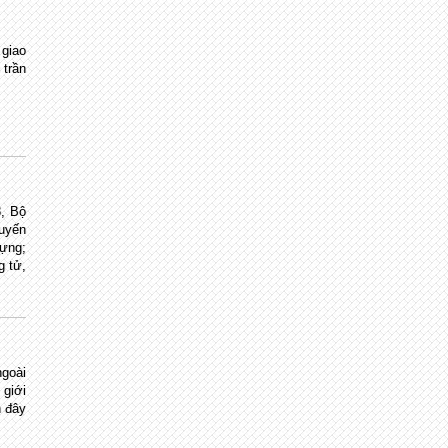
 giao
 trần
, Bộ
uyến
dựng;
g tử,
goài
giới
n đây