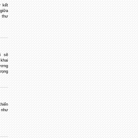
 kết
giữa
 thư
ội sẽ
 khai
ương
trọng
khiến
o như