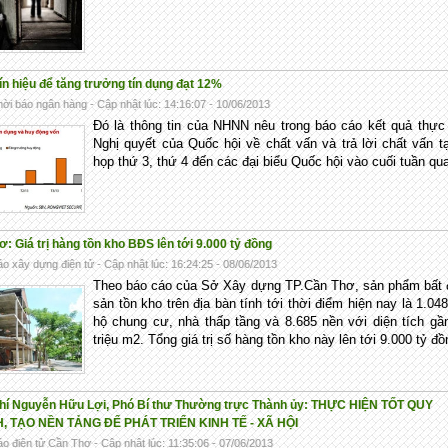
ín hiệu để tăng trưởng tín dụng đạt 12%
ời báo ngân hàng - Cập nhật lúc: 14:16:07 - 10/06/2013
Đó là thông tin của NHNN nêu trong báo cáo kết quả thực
Nghị quyết của Quốc hội về chất vấn và trả lời chất vấn t
họp thứ 3, thứ 4 đến các đại biểu Quốc hội vào cuối tuần qu
: Giá trị hàng tồn kho BĐS lên tới 9.000 tỷ đồng
o xây dựng điện tử - Cập nhật lúc: 16:24:25 - 08/06/2013
Theo báo cáo của Sở Xây dựng TP.Cần Thơ, sản phẩm bất 
sản tồn kho trên địa bàn tính tới thời điểm hiện nay là 1.04
hộ chung cư, nhà thấp tầng và 8.685 nền với diện tích gầ
triệu m2. Tổng giá trị số hàng tồn kho này lên tới 9.000 tỷ đồ
hí Nguyễn Hữu Lợi, Phó Bí thư Thường trực Thành ủy: THỰC HIỆN TỐT QUY
 TẠO NỀN TẢNG ĐỂ PHÁT TRIỂN KINH TẾ - XÃ HỘI
o điện tử Cần Thơ - Cập nhật lúc: 11:35:06 - 07/06/2013