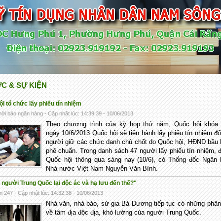
ỨC & SỰ KIỆN
i tổ chức lấy phiếu tín nhiệm
ời báo ngân hàng - Cập nhật lúc: 14:39:39 - 10/06/2013
Theo chương trình của kỳ họp thứ năm, Quốc hội khóa X
ngày 10/6/2013 Quốc hội sẽ tiến hành lấy phiếu tín nhiệm đố
người giữ các chức danh chủ chốt do Quốc hội, HĐND bầu
phê chuẩn. Trong danh sách 47 người lấy phiếu tín nhiệm,
Quốc hội thông qua sáng nay (10/6), có Thống đốc Ngân 
Nhà nước Việt Nam Nguyễn Văn Bình.
 người Trung Quốc lại độc ác và hạ lưu đến thế?"
n 247 - Cập nhật lúc: 14:32:38 - 10/06/2013
Nhà văn, nhà báo, sử gia Bá Dương tiếp tục có những phân
về tâm địa độc địa, khó lường của người Trung Quốc.