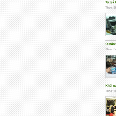
Tỷ giá 
Theo: Eb
Ô Môn:
Theo: Bá
Khối ng
Theo: Th