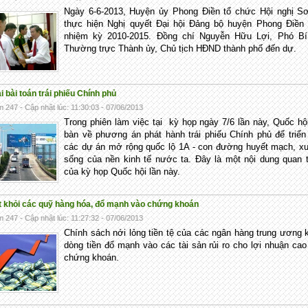
Ngày 6-6-2013, Huyện ủy Phong Điền tổ chức Hội nghị Sơ
thực hiện Nghị quyết Đại hội Đảng bộ huyện Phong Điền 
nhiệm kỳ 2010-2015. Đồng chí Nguyễn Hữu Lợi, Phó Bí
Thường trực Thành ủy, Chủ tịch HĐND thành phố đến dự.
i bài toán trái phiếu Chính phủ
n 247 - Cập nhật lúc: 11:30:03 - 07/06/2013
Trong phiên làm việc tại kỳ họp ngày 7/6 lần này, Quốc h
bàn về phương án phát hành trái phiếu Chính phủ để triển
các dự án mở rộng quốc lộ 1A - con đường huyết mạch, x
sống của nền kinh tế nước ta. Đây là một nội dung quan 
của kỳ họp Quốc hội lần này.
út khỏi các quỹ hàng hóa, đổ mạnh vào chứng khoán
n 247 - Cập nhật lúc: 11:27:32 - 07/06/2013
Chính sách nới lỏng tiền tệ của các ngân hàng trung ương 
dòng tiền đổ mạnh vào các tài sản rủi ro cho lợi nhuận ca
chứng khoán.