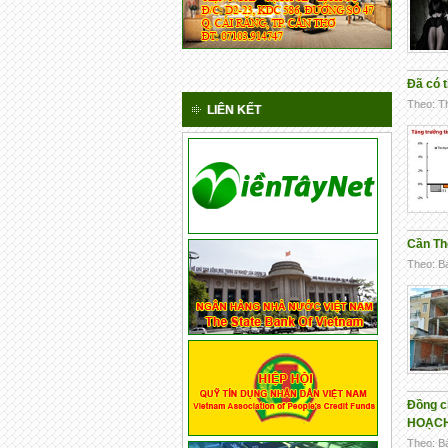
Đã có t
Theo: Th
LIÊN KẾT
Cần Thơ
Theo: Bá
Đồng c
HOẠCH,
Theo: Bá