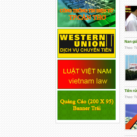
Nan giả
Theo: Ti
Tiền r
Theo: Ti