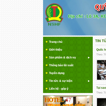
TIN T
Trang chủ
Giới thiệu
Quốc hộ
Theo: Th
Sản phẩm & dịch vụ
Thông báo lãi suất
Tuyển dụng
Tin tức & sự kiện
Tại sao
Liên hệ - góp ý
Theo: Ti