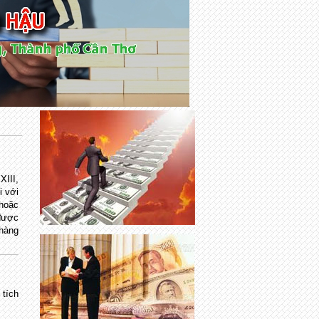
III,
i với
 hoặc
 được
hàng
 tích