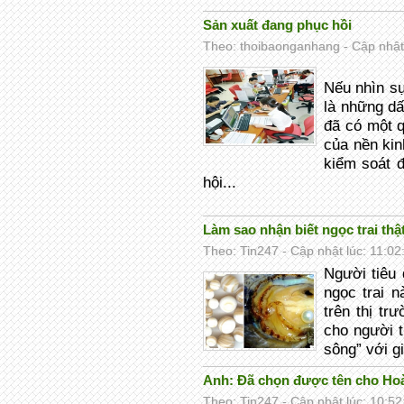
Sản xuất đang phục hồi
Theo: thoibaonganhang - Cập nhật 
Nếu nhìn sự
là những dấ
đã có một q
của nền kin
kiểm soát 
hội...
Làm sao nhận biết ngọc trai thậ
Theo: Tin247 - Cập nhật lúc: 11:02
Người tiêu 
ngọc trai n
trên thị tr
cho người t
sông” với gi
Anh: Đã chọn được tên cho Ho
Theo: Tin247 - Cập nhật lúc: 10:52