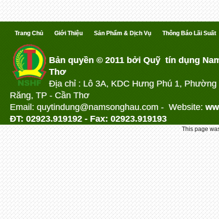
Trang Chủ
Giới Thiệu
Sản Phẩm & Dịch Vụ
Thông Báo Lãi Suất
Bản quyền © 2011 bởi Quỹ tín dụng Na
Thơ
Địa chỉ : Lô 3A, KDC Hưng Phú 1, Phường
Răng, TP - Cần Thơ
Email: quytindung@namson
ghau.com -
Website:
ww
ĐT: 02923.919192 - Fax: 02923.919193
This page was