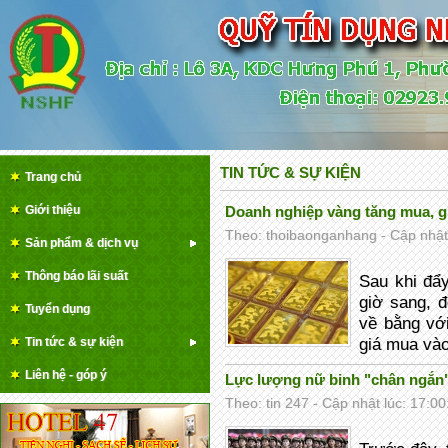
TIN TỨC & SỰ KIỆN
Trang chủ
Giới thiệu
Doanh nghiệp vàng tăng mua, 
Theo: thoibaonganhang - Cập nhật 
Sản phẩm & dịch vụ
Thông báo lãi suất
Sau khi đẩ
giờ sang, 
Tuyển dụng
về bằng vớ
Tin tức & sự kiện
giá mua vào
Liên hệ - góp ý
Lực lượng nữ binh "chân ngắn"
Theo: tin 247 - Cập nhật lúc: 17:0