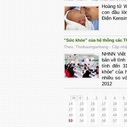
Hoàng tử W
con đầu lò
Điện Kensin
“Sức khỏe” của hệ thống các T
Theo: Thoibaonganhang - Cập nhật
NHNN Việt 
bản về tình
tính đến 3
khỏe” của 
nhiều so v
2012
1
2
3
4
5
14
15
16
17
18
1
27
28
29
30
31
3
40
41
42
43
44
4
53
54
55
56
57
5