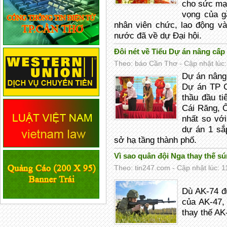
cho sức mạn
vọng của g
nhân viên chức, lao động v
nước đã về dự Đại hội.
Đôi nét về Tiểu Dự án nâng cấp
Theo: báo Cần Thơ - Cập nhật lúc:
Dự án nâng
Dự án TP C
thầu đầu ti
Cái Răng, 
nhất so vớ
dự án 1 sắ
sở hạ tầng thành phố.
Vì sao quân đội Nga thay thế 
Theo: tin247.com - Cập nhật lúc: 1
Dù AK-74 đư
của AK-47,
thay thế AK