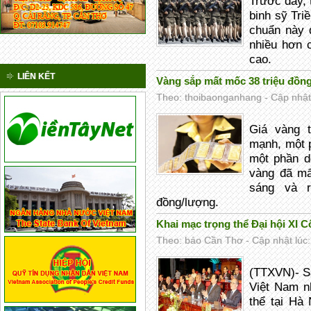
Trước đây, 
binh sỹ Tri
chuẩn này 
nhiều hơn 
cao.
LIÊN KẾT
Vàng sắp mất mốc 38 triệu đồn
Theo: thoibaonganhang - Cập nhật 
Giá vàng t
mạnh, một p
một phần d
vàng đã mấ
sáng và r
đồng/lượng.
Khai mạc trọng thể Đại hội XI 
Theo: báo Cần Thơ - Cập nhật lúc:
(TTXVN)- Sá
Việt Nam n
thể tại Hà 