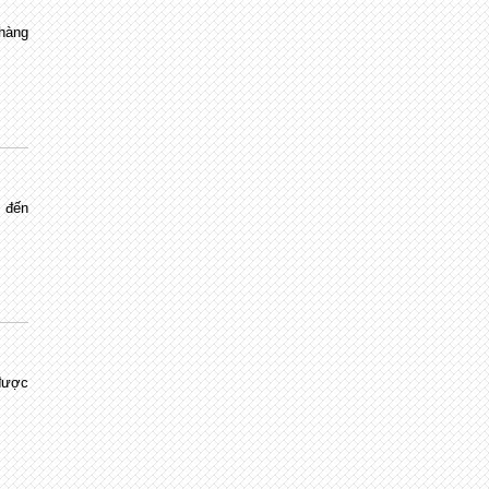
 hàng
 đến
 được