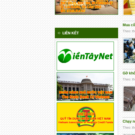
Mua cổ
Theo: th
LIÊN KẾT
Gỡ khó
Theo: th
Chạy n
Theo: th