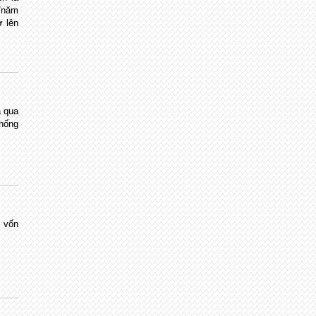
/năm
ợ lên
à qua
thống
 vốn