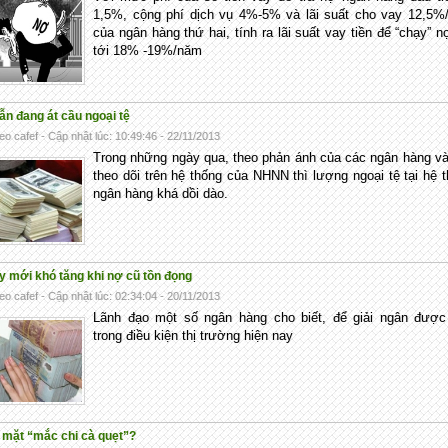
1,5%, cộng phí dịch vụ 4%-5% và lãi suất cho vay 12,5%
của ngân hàng thứ hai, tính ra lãi suất vay tiền để “chạy” n
tới 18% -19%/năm
ẫn đang át cầu ngoại tệ
eo cafef - Cập nhật lúc: 10:49:46 - 22/11/2013
Trong những ngày qua, theo phản ánh của các ngân hàng v
theo dõi trên hệ thống của NHNN thì lượng ngoại tệ tại hệ 
ngân hàng khá dồi dào.
y mới khó tăng khi nợ cũ tồn đọng
eo cafef - Cập nhật lúc: 02:34:04 - 20/11/2013
Lãnh đạo một số ngân hàng cho biết, để giải ngân được
trong điều kiện thị trường hiện nay
n mặt “mắc chi cà quẹt”?