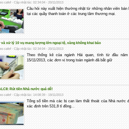
eo cafef - Cập nhật lúc: 02:34:04 - 20/11/2013
Câu hỏi này xuất hiện thường nhật từ những nhân viên bán
tại các quầy thanh toán ở các trung tâm thương mại.
 và xử lý 10 vụ mang lượng lớn ngoại tệ, vàng không khai báo
eo cafef - Cập nhật lúc: 02:34:04 - 20/11/2013
Theo thống kê của ngành Hải quan, tính từ đầu năm
15/11/2013, các đơn vị trong toàn ngành đã bắt giữ
ALCII: Rút tiền Nhà nước quá dễ!
eo cafef - Cập nhật lúc: 14:08:39 - 19/11/2013
Tổng số tiền mà các bị can làm thất thoát của Nhà nước
xác định trên 531,8 tỉ đồng...