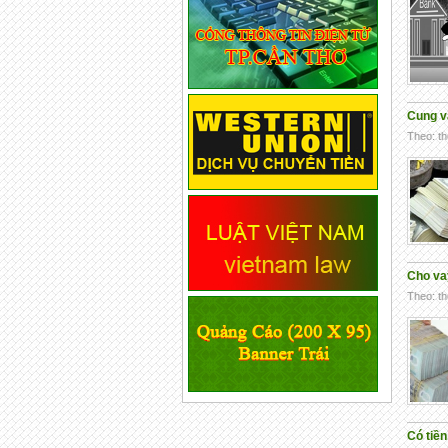
Cung v
Theo: th
Cho va
Theo: th
Có tiề