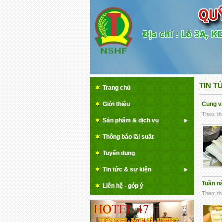
TIN T
Trang chủ
Giới thiệu
Cung v
Theo: th
Sản phẩm & dịch vụ
Thông báo lãi suất
Tuyển dụng
Tin tức & sự kiện
Tuần n
Liên hệ - góp ý
Theo: th