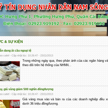
ỨC & SỰ KIỆN
ẫn đang át cầu ngoại tệ
eo cafef - Cập nhật lúc: 10:26:47 - 23/11/2013
Trong những ngày qua, theo phản ánh của các ngân hàng v
theo dõi trên hệ thống của NHNN...
ày, giá vàng giảm 500 nghìn đồng/lượng
eo cafef - Cập nhật lúc: 10:26:47 - 23/11/2013
Giá vàng mua vào và bán ra của các doanh nghiệp đều x
dưới 36 triệu đồng/lượng.