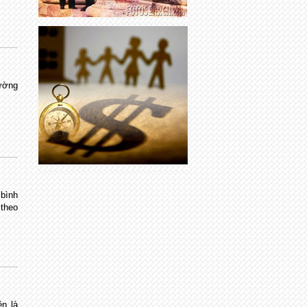
rường
 bình
theo
ên là