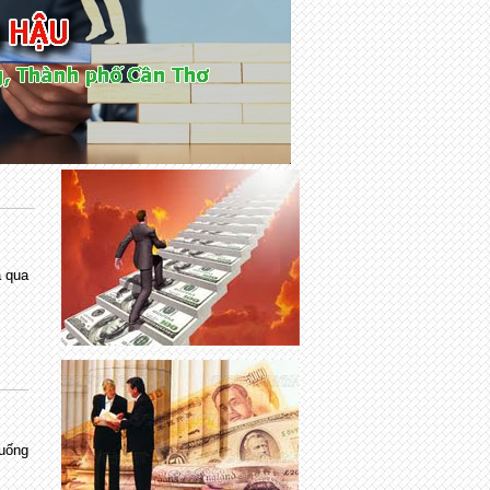
à qua
uống