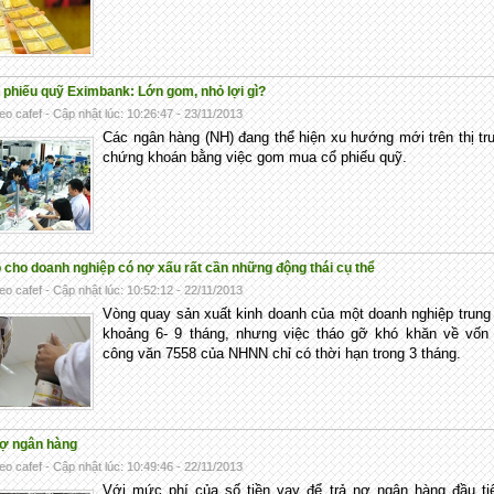
 phiếu quỹ Eximbank: Lớn gom, nhỏ lợi gì?
eo cafef - Cập nhật lúc: 10:26:47 - 23/11/2013
Các ngân hàng (NH) đang thể hiện xu hướng mới trên thị t
chứng khoán bằng việc gom mua cổ phiếu quỹ.
 cho doanh nghiệp có nợ xấu rất cần những động thái cụ thể
eo cafef - Cập nhật lúc: 10:52:12 - 22/11/2013
Vòng quay sản xuất kinh doanh của một doanh nghiệp trung
khoảng 6- 9 tháng, nhưng việc tháo gỡ khó khăn về vốn 
công văn 7558 của NHNN chỉ có thời hạn trong 3 tháng.
ợ ngân hàng
eo cafef - Cập nhật lúc: 10:49:46 - 22/11/2013
Với mức phí của số tiền vay để trả nợ ngân hàng đầu ti