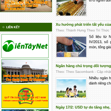
670 nghìn đồ
Xu hướng phát triển tất yếu củ
LIÊN KẾT
Theo: Thành Hưng Theo Trí Thức Tr
Số liệu từ 
IV/2013, số 
món, tổng giá
Ngân hàng chú trọng đối tượng
Theo: Theo Sacombank - Cập nhật 
Nhiều ngân h
dành riêng ch
Ngày 17/2: USD tự do tăng nhẹ, 