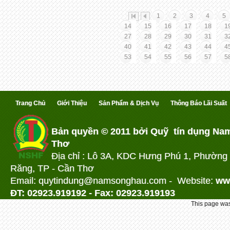
1
2
3
4
5
14
15
16
17
18
1
27
28
29
30
31
3
40
41
42
43
44
4
53
54
55
56
57
5
Trang Chủ
Giới Thiệu
Sản Phẩm & Dịch Vụ
Thông Báo Lãi Suất
Bản quyền © 2011 bởi Quỹ tín dụng Na
Thơ
Địa chỉ : Lô 3A, KDC Hưng Phú 1, Phường
Răng, TP - Cần Thơ
Email: quytindung@namson
ghau.com -
Website:
ww
ĐT: 02923.919192 - Fax: 02923.919193
This page was