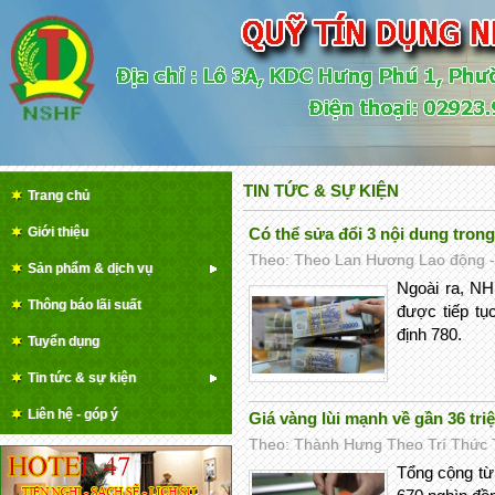
TIN TỨC & SỰ KIỆN
Trang chủ
Giới thiệu
Có thể sửa đổi 3 nội dung tron
Theo: Theo Lan Hương Lao động - 
Sản phẩm & dịch vụ
Ngoài ra, N
Thông báo lãi suất
được tiếp tụ
định 780.
Tuyển dụng
Tin tức & sự kiện
Liên hệ - góp ý
Giá vàng lùi mạnh về gần 36 tr
Theo: Thành Hưng Theo Trí Thức Tr
Tổng cộng từ 