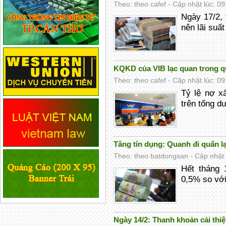
Theo: theo cafef - Cập nhật lúc: 0
Ngày 17/2, 
nên lãi suất 
KQKD của VIB lạc quan trong qu
Theo: theo cafef - Cập nhật lúc: 0
Tỷ lệ nợ x
trên tổng dư
Tăng tín dụng: Quanh đi quẩn lạ
Theo: theo batdongsan - Cập nhật 
Hết tháng 
0,5% so với
Ngày 14/2: Thanh khoản cải thiệ