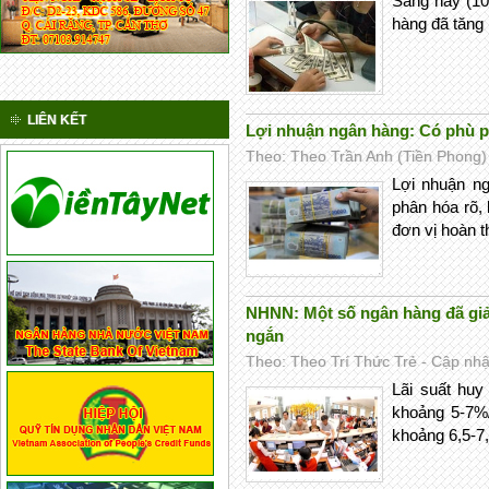
Sáng nay (10/
hàng đã tăng
LIÊN KẾT
Lợi nhuận ngân hàng: Có phù 
Theo: Theo Trần Anh (Tiền Phong) 
Lợi nhuận n
phân hóa rõ, 
đơn vị hoàn t
NHNN: Một số ngân hàng đã giảm
ngắn
Theo: Theo Trí Thức Trẻ - Cập nhật
Lãi suất huy
khoảng 5-7%/
khoảng 6,5-7