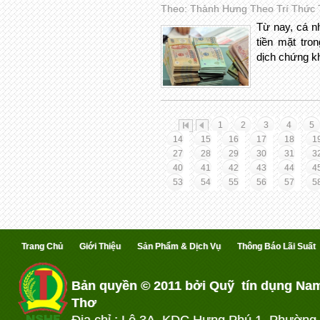
Theo: Thành Hưng Theo Trí Thức Tr
Từ nay, cá n
tiền mặt tro
dịch chứng k
1
2
3
4
5
14
15
16
17
18
1
27
28
29
30
31
3
40
41
42
43
44
4
53
54
55
56
57
5
Trang Chủ
Giới Thiệu
Sản Phẩm & Dịch Vụ
Thông Báo Lãi Suất
Bản quyền © 2011 bởi Quỹ tín dụng Na
Thơ