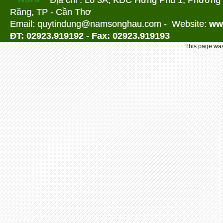
Địa chỉ : Lô 3A, KDC Hưng Phú 1, Phường
Răng, TP - Cần Thơ
Email: quytindung@namson
ghau.com -
Website:
ww
ĐT: 02923.919192 - Fax: 02923.919193
This page was