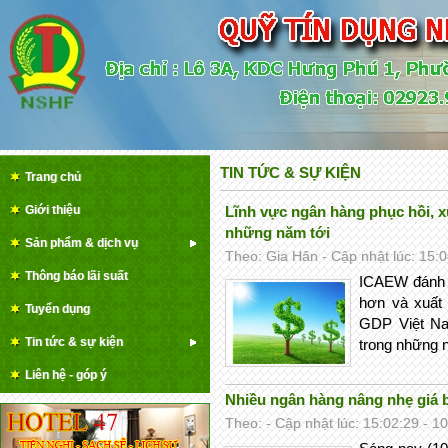
TIN TỨC & SỰ KIỆN
Trang chủ
Giới thiệu
Lĩnh vực ngân hàng phục hồi, xu
những năm tới
Sản phẩm & dịch vụ
Theo: Gia Hân - Cập nhật lúc: 15:
Thông báo lãi suất
ICAEW đánh g
hơn và xuất 
Tuyển dụng
GDP Việt Na
Tin tức & sự kiện
trong những n
Liên hệ - góp ý
Nhiều ngân hàng nâng nhẹ giá
Theo: - Cập nhật lúc: 15:02:29 - 1