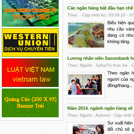
Các ngân hàng bắt đầu hạn chế
Theo: - Cập nhật lúc: 03:59:10 - 0
Biểu hiện qua
nhu cầu vàn
đang có nhu
không tăng.
Lương nhân viên Sacombank hơ
Theo: Nguồn : Soha/Tri thức trẻ - 
Theo ngân h
người của ng
đồng/tháng...
Năm 2014, ngành ngân hàng sẽ c
Theo: Nguồn : Autonet - Cập nhật l
Sự xuất hiện
đổi chủ sẽ g