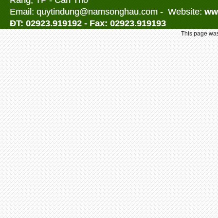
Răng, TP - Cần Thơ
Email: quytindung@namson
ghau.com -
Website:
ww
ĐT: 02923.919192 - Fax: 02923.919193
This page was