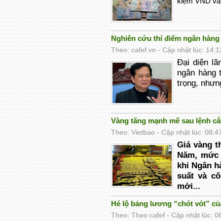
kiệm VND vẫn
Nghiên cứu thí điểm ngân hàng 
Theo: cafef.vn - Cập nhật lúc: 14:
Đại diện l
ngân hàng t
trọng, nhưn
Vàng tăng mạnh mẽ sau lệnh cắt
Theo: Vietbao - Cập nhật lúc: 08:4
Giá vàng t
Năm, mức
khi Ngân h
suất và cô
mới...
Hé lộ bảng lương “chót vót” củ
Theo: Theo cafef - Cập nhật lúc: 0