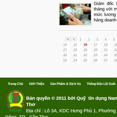
Giám đốc 
tháng với m
mức lương 
hàng doanh 
1
2
3
4
5
14
15
16
17
18
1
27
28
29
30
31
3
40
41
42
43
44
4
53
54
55
56
57
5
Trang Chủ
Giới Thiệu
Sản Phẩm & Dịch Vụ
Thông Báo Lãi Suất
Bản quyền © 2011 bởi Quỹ tín dụng Na
Thơ
Địa chỉ : Lô 3A, KDC Hưng Phú 1, Phường