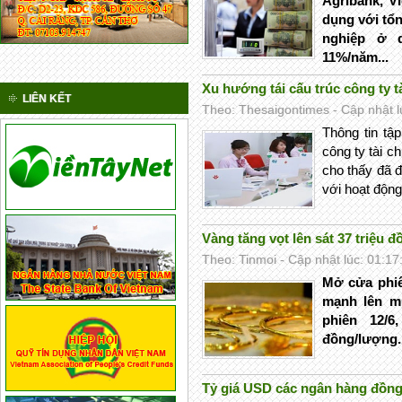
Agribank, V
dụng với tổ
nghiệp ở 
11%/năm...
Xu hướng tái cấu trúc công ty t
LIÊN KẾT
Theo: Thesaigontimes - Cập nhật l
Thông tin tậ
công ty tài 
cho thấy đã đ
với hoạt động
Vàng tăng vọt lên sát 37 triệu 
Theo: Tinmoi - Cập nhật lúc: 01:17
Mở cửa phiê
mạnh lên mứ
phiên 12/6
đồng/lượng..
Tỷ giá USD các ngân hàng đồng 