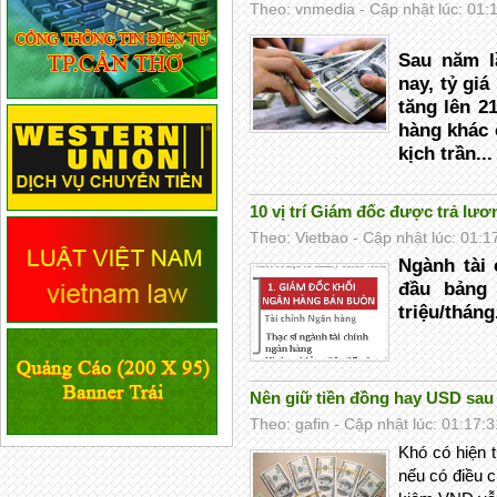
Theo: vnmedia - Cập nhật lúc: 01:
Sau năm lầ
nay, tỷ gi
tăng lên 2
hàng khác 
kịch trần...
10 vị trí Giám đốc được trả lươ
Theo: Vietbao - Cập nhật lúc: 01:1
Ngành tài 
đầu bảng
triệu/tháng.
Nên giữ tiền đồng hay USD sau 
Theo: gafin - Cập nhật lúc: 01:17:
Khó có hiện 
nếu có điều ch