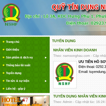
TUYỂN DỤNG
Trang chủ
Giới thiệu
NHÂN VIÊN KINH DOANH
Theo: namsonghau.com - Cập nhật 
Sản phẩm & dịch vụ
ƯU TIÊN HỒ S
Thông báo lãi suất
Điện thoại: 0292
Email: tuyendun
Tuyển dụng
Tin tức & sự kiện
Liên hệ - góp ý
TUYỂN DỤNG NHÂN VIÊN KIN
Theo: Admin - Cập nhật lúc: 16:24