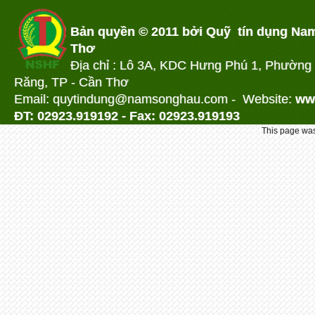
Bản quyền © 2011 bởi Quỹ tín dụng Na
Thơ
Địa chỉ : Lô 3A, KDC Hưng Phú 1, Phường
Răng, TP - Cần Thơ
Email: quytindung@namson
ghau.com -
Website:
ww
ĐT: 02923.919192 - Fax: 02923.919193
This page was