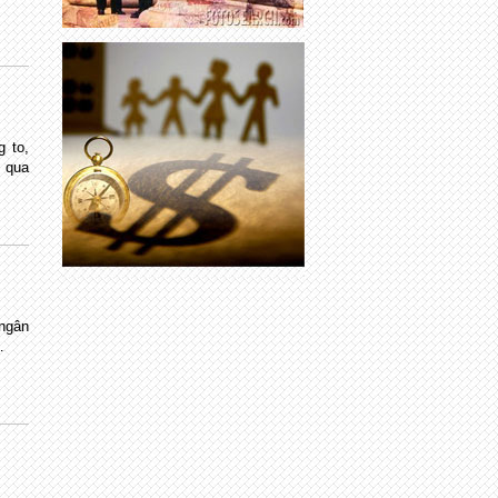
 to,
i qua
ngân
…