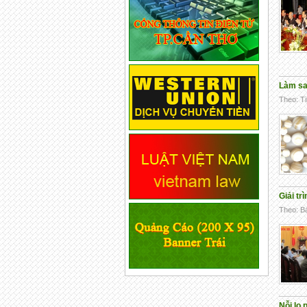
Làm sao
Theo: Ti
Giải tr
Theo: Bá
Nỗi lo 