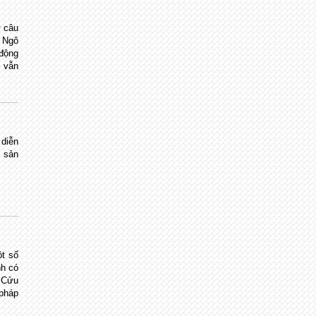
ừ câu
. Ngô
động
 vẫn
 diễn
l sản
t số
nh có
 Cửu
pháp