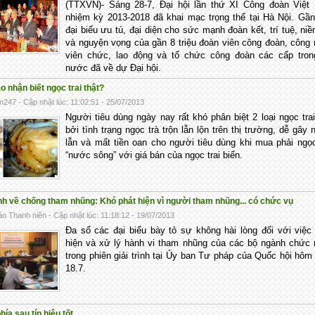
(TTXVN)- Sáng 28-7, Đại hội lần thứ XI Công đoàn Việt
nhiệm kỳ 2013-2018 đã khai mạc trọng thể tại Hà Nội. Gầ
đại biểu ưu tú, đại diện cho sức mạnh đoàn kết, trí tuệ, niề
và nguyện vọng của gần 8 triệu đoàn viên công đoàn, công
viên chức, lao động và tổ chức công đoàn các cấp tron
nước đã về dự Đại hội.
 nhận biết ngọc trai thật?
n247 - Cập nhật lúc: 11:02:51 - 25/07/2013
Người tiêu dùng ngày nay rất khó phân biệt 2 loại ngọc tra
bởi tình trạng ngọc trà trộn lẫn lộn trên thị trường, dễ gây
lẫn và mất tiền oan cho người tiêu dùng khi mua phải ngọc
“nước sông” với giá bán của ngọc trai biển.
ình về chống tham nhũng: Khó phát hiện vì người tham nhũng... có chức vụ
o Thanh niên - Cập nhật lúc: 11:18:12 - 19/07/2013
Đa số các đại biểu bày tỏ sự không hài lòng đối với việc
hiện và xử lý hành vi tham nhũng của các bộ ngành chức
trong phiên giải trình tại Ủy ban Tư pháp của Quốc hội hôm
18.7.
phía sau tín hiệu tốt