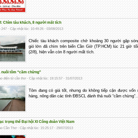
: Chìm tàu khách, 8 người mất tích
n 247 - Cập nhật lúc: 10:49:26 - 03/08/2013
Chiếc tàu khách composite chở khoảng 30 người gặp sóng
gió lớn đã chìm trên biển Cần Giờ (TP.HCM) lúc 21 giờ tố
(2/8), hiện vẫn còn 8 người mất tích.
nuôi tôm “cầm chừng”
o điện tử cần thơ - Cập nhật lúc: 19:15:57 - 31/07/2013
Tôm đang có giá tốt, nhưng do không tiếp cận được vốn 
hàng, nông dân các tỉnh ĐBSCL đành thả nuôi “cầm chừng”
ạc trọng thể Đại hội XI Công đoàn Việt Nam
o Cần Thơ - Cập nhật lúc: 15:25:17 - 29/07/2013