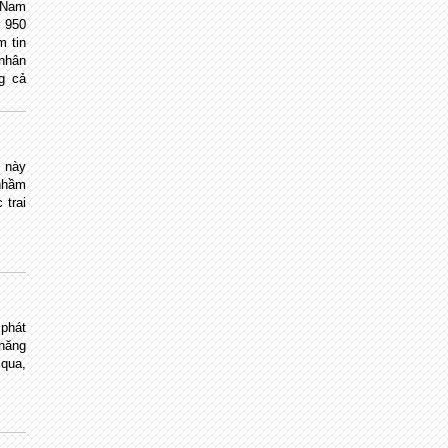
 Nam
n 950
m tin
 nhân
g cả
i này
 nhầm
 trai
 phát
 năng
 qua,