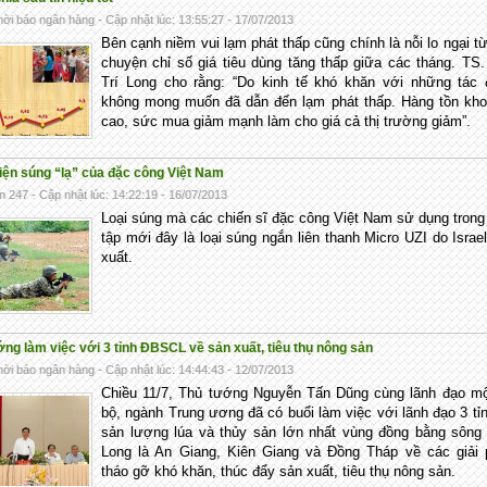
ời báo ngân hàng - Cập nhật lúc: 13:55:27 - 17/07/2013
Bên cạnh niềm vui lạm phát thấp cũng chính là nỗi lo ngại t
chuyện chỉ số giá tiêu dùng tăng thấp giữa các tháng. TS
Trí Long cho rằng: “Do kinh tế khó khăn với những tác 
không mong muốn đã dẫn đến lạm phát thấp. Hàng tồn kho
cao, sức mua giảm mạnh làm cho giá cả thị trường giảm”.
iện súng “lạ” của đặc công Việt Nam
n 247 - Cập nhật lúc: 14:22:19 - 16/07/2013
Loại súng mà các chiến sĩ đặc công Việt Nam sử dụng trong
tập mới đây là loại súng ngắn liên thanh Micro UZI do Israe
xuất.
ng làm việc với 3 tỉnh ĐBSCL về sản xuất, tiêu thụ nông sản
ời báo ngân hàng - Cập nhật lúc: 14:44:43 - 12/07/2013
Chiều 11/7, Thủ tướng Nguyễn Tấn Dũng cùng lãnh đạo mộ
bộ, ngành Trung ương đã có buổi làm việc với lãnh đạo 3 tỉ
sản lượng lúa và thủy sản lớn nhất vùng đồng bằng sông
Long là An Giang, Kiên Giang và Đồng Tháp về các giải 
tháo gỡ khó khăn, thúc đẩy sản xuất, tiêu thụ nông sản.