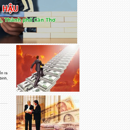
ễn ra
binh,