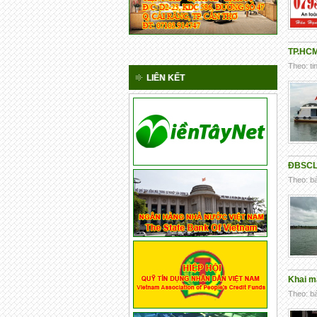
TP.HCM
Theo: ti
LIÊN KẾT
ĐBSCL 
Theo: bá
Khai m
Theo: bá