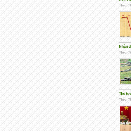
Theo: Th
Nhận d
Theo: Ti
Thủ tướ
Theo: Th