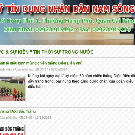
ỨC & SỰ KIỆN
TIN THỜI SỰ TRONG NƯỚC
ảnh lễ diễu binh mừng chiến thắng Điện Biên Phủ
nh Kiên - Cập nhật lúc: 16:04:37 - 07/05/2014
Không khí ngày đại lễ kỷ niệm 60 năm chiến thắng Điện Biên di
đầy trang trọng, oai hùng theo từng bước chân của đoàn diễu 
diễu hành.
rương TAXI Sóc Trăng
Cập nhật lúc: 05:25:00 - 13/12/2013