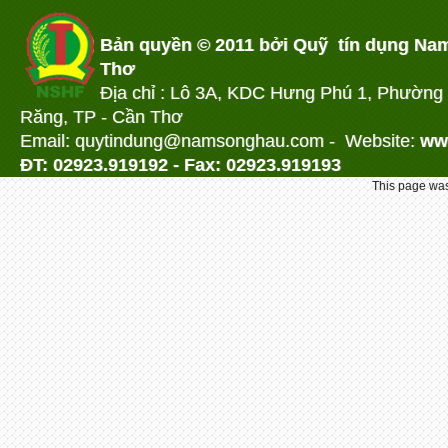
Bản quyền © 2011 bởi Quỹ tín dụng Na
Thơ
Địa chỉ : Lô 3A, KDC Hưng Phú 1, Phường
Răng, TP - Cần Thơ
Email: quytindung@namson
ghau.com -
Website:
ww
ĐT: 02923.919192 - Fax: 02923.919193
This page was