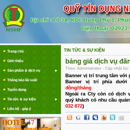
TIN TỨC & SỰ KIỆN
Trang chủ
bảng giá dịch vụ đă
Giới thiệu
Theo: Administrator - Cập nhật lúc
Sản phẩm & dịch vụ
Banner vị trí trung tâm với
Thông báo lãi suất
Banner vị trí phía dướ
đồng/tháng
Tuyển dụng
Ngoài ra Cty còn có dịch v
Tin tức & sự kiện
quý khách có nhu cầu quảng
032 672
)
Liên hệ - góp ý