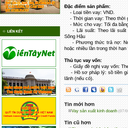
Đặc điểm sản phẩm:
- Loại tiền vay: VND.
- Thời gian vay: Theo thời g
- Mức cho vay: Tối đa bằng 
- Lãi suất: Theo lãi suất
LIÊN KẾT
Sông Hậu
- Phương thức trả nợ: Nợ 
hoặc nhiều lần trong thời hạn
Thủ tục vay vốn:
- Giấy đề nghị vay vốn: T
- Hồ sơ pháp lý: sồ tiền gử
lãnh (nếu có).
Tin mới hơn
Vay sản xuất kinh doanh
(07/
Tin cũ hơn