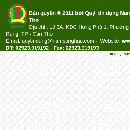
Bản quyền © 2011 bởi Quỹ tín dụng Na
Thơ
Địa chỉ : Lô 3A, KDC Hưng Phú 1, Phường
Răng, TP - Cần Thơ
Email: quytindung@namson
ghau.com -
Website:
ww
ĐT: 02923.919192 - Fax: 02923.919193
This page was