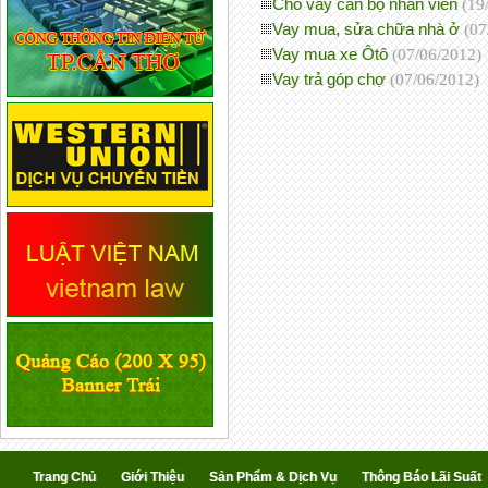
Cho vay cán bộ nhân viên
(19
Vay mua, sửa chữa nhà ở
(07
Vay mua xe Ôtô
(07/06/2012)
Vay trả góp chợ
(07/06/2012)
Trang Chủ
Giới Thiệu
Sản Phẩm & Dịch Vụ
Thông Báo Lãi Suất