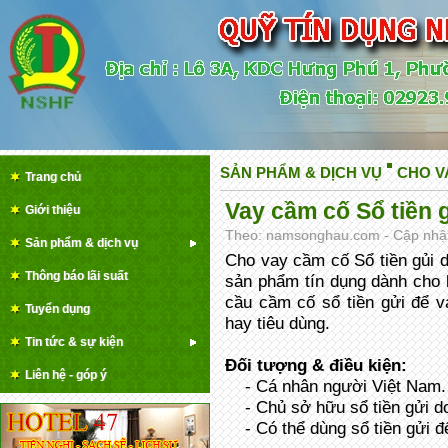
SẢN PHẨM & DỊCH VỤ
CHO V
Trang chủ
Vay cầm cố Sổ tiền 
Giới thiệu
Theo: namsonghau.com - Cập nhật 
Sản phẩm & dịch vụ
Cho vay cầm cố Sổ tiền gủi
Thông báo lãi suất
sản phẩm tín dụng dành cho
cầu cầm cố sổ tiền gửi để v
Tuyển dụng
hay tiêu dùng.
Tin tức & sự kiện
Đối tượng & điều kiện:
Liên hệ - góp ý
- Cá nhân người Việt Nam.
- Chủ sở hữu sổ tiền gửi 
- Có thể dùng sổ tiền gửi để