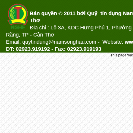
Bản quyền © 2011 bởi Quỹ tín dụng Na
Thơ
Địa chỉ : Lô 3A, KDC Hưng Phú 1, Phường
Răng, TP - Cần Thơ
Email: quytindung@namson
ghau.com -
Website:
ww
ĐT: 02923.919192 - Fax: 02923.919193
This page was