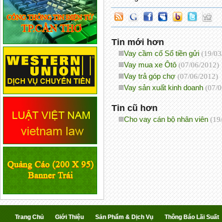
Tin mới hơn
Vay cầm cố Sổ tiền gửi
(19/03
Vay mua xe Ôtô
(07/06/2012)
Vay trả góp chợ
(07/06/2012)
Vay sản xuất kinh doanh
(07/
Tin cũ hơn
Cho vay cán bộ nhân viên
(19
Trang Chủ
Giới Thiệu
Sản Phẩm & Dịch Vụ
Thông Báo Lãi Suất