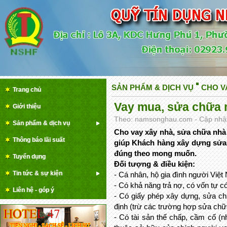
SẢN PHẨM & DỊCH VỤ
CHO V
Trang chủ
Vay mua, sửa chữa 
Giới thiệu
Theo: namsonghau.com - Cập nhật 
Sản phẩm & dịch vụ
Cho vay xây nhà, sửa chữa nhà
Thông báo lãi suất
giúp Khách hàng xây dựng sửa c
đúng theo mong muốn.
Tuyển dụng
Đối tượng & điều kiện:
Tin tức & sự kiện
- Cá nhân, hộ gia đình người Việt
- Có khả năng trả nợ, có vốn tự 
Liên hệ - góp ý
- Có giấy phép xây dựng, sửa c
định (trừ các trường hợp sửa chữ
- Có tài sản thế chấp, cầm cố (nh