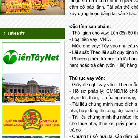
thuộc sở hữu của chính người va
cầm cố bảo lãnh. Tài sản thế chấ
xây dựng hoặc bằng tài sản khác.
Đặc tính sản phẩm:
- Thời gian cho vay: Lên đến 60 t
LIÊN KẾT
- Loại tiền vay: VND.
- Mức cho vay: Tùy vào nhu cầu v
- Lãi suất: Theo lãi suất quy đ
- Phương thức trả nợ: Trả lãi hàn
hạn) hoặc trả dần (vốn + lãi) hàng
Thủ tục vay vốn:
- Giấy đề nghị vay vốn : Theo
- Hồ sơ pháp lý: CMND/Hộ chiế
nhận độc thân, … của người vay, 
- Tài liệu chứng minh mục đích 
nhà, hợp đồng thi công, dự toán cô
- Tài liệu chứng minh thu nhập: 
cho thuê nhà, thuê xe, giấy phé
trả nợ.
- Chứng từ sở hữu tài sản đảm bả