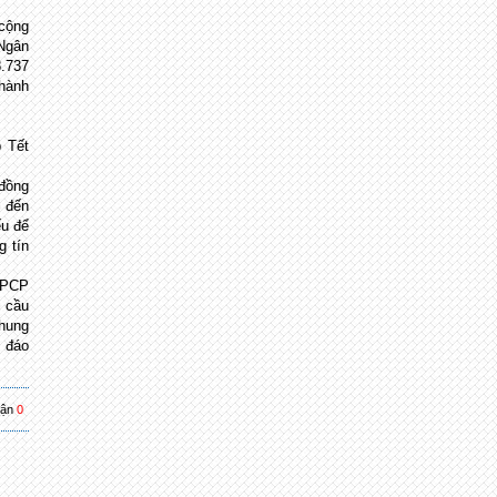
cộng
Ngân
8.737
thành
p Tết
 đồng
o đến
ếu để
g tín
 TPCP
u cầu
chung
P đáo
uận
0