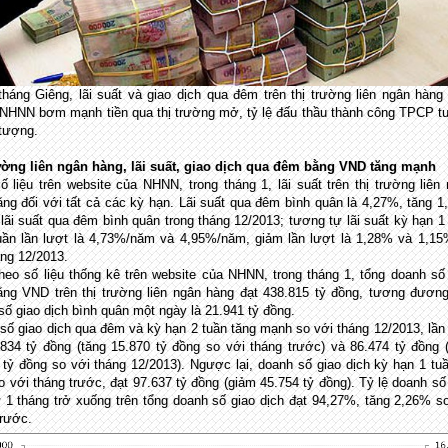
tháng Giêng, lãi suất và giao dịch qua đêm trên thị trường liên ngân hàng
NHNN bơm mạnh tiền qua thị trường mở, tỷ lệ đấu thầu thành công TPCP 
 tượng.
ường liên ngân hàng, lãi suất, giao dịch qua đêm bằng VND tăng mạnh
ố liệu trên website của NHNN, trong tháng 1, lãi suất trên thị trường liên
ăng đối với tất cả các kỳ hạn. Lãi suất qua đêm bình quân là 4,27%, tăng 
 lãi suất qua đêm bình quân trong tháng 12/2013; tương tự lãi suất kỳ hạn 1
uần lần lượt là 4,73%/năm và 4,95%/năm, giảm lần lượt là 1,28% và 1,1
áng 12/2013.
heo số liệu thống kê trên website của NHNN, trong tháng 1, tổng doanh số
ằng VND trên thị trường liên ngân hàng đạt 438.815 tỷ đồng, tương đươn
số giao dịch bình quân một ngày là 21.941 tỷ đồng.
số giao dịch qua đêm và kỳ hạn 2 tuần tăng mạnh so với tháng 12/2013, lần
.834 tỷ đồng (tăng 15.870 tỷ đồng so với tháng trước) và 86.474 tỷ đồng 
 tỷ đồng so với tháng 12/2013). Ngược lại, doanh số giao dịch kỳ hạn 1 tuầ
o với tháng trước, đạt 97.637 tỷ đồng (giảm 45.754 tỷ đồng). Tỷ lệ doanh số
ừ 1 tháng trở xuống trên tổng doanh số giao dịch đạt 94,27%, tăng 2,26% s
trước.