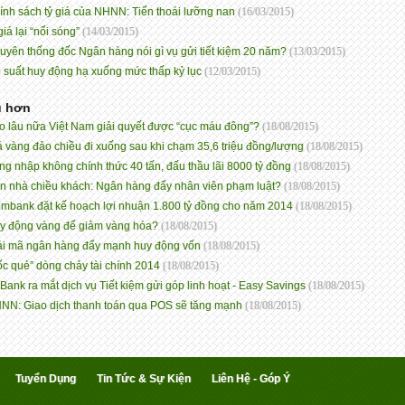
ính sách tỷ giá của NHNN: Tiến thoái lưỡng nan
(16/03/2015)
giá lại “nổi sóng”
(14/03/2015)
uyên thống đốc Ngân hàng nói gì vụ gửi tiết kiệm 20 năm?
(13/03/2015)
i suất huy động hạ xuống mức thấp kỷ lục
(12/03/2015)
ũ hơn
o lâu nữa Việt Nam giải quyết được “cục máu đông”?
(18/08/2015)
á vàng đảo chiều đi xuống sau khi chạm 35,6 triệu đồng/lượng
(18/08/2015)
ng nhập không chính thức 40 tấn, đấu thầu lãi 8000 tỷ đồng
(18/08/2015)
n nhà chiều khách: Ngân hàng đẩy nhân viên phạm luật?
(18/08/2015)
imbank đặt kế hoạch lợi nhuận 1.800 tỷ đồng cho năm 2014
(18/08/2015)
y động vàng để giảm vàng hóa?
(18/08/2015)
ải mã ngân hàng đẩy mạnh huy động vốn
(18/08/2015)
ốc quẻ” dòng chảy tài chính 2014
(18/08/2015)
Bank ra mắt dịch vụ Tiết kiệm gửi góp linh hoạt - Easy Savings
(18/08/2015)
NN: Giao dịch thanh toán qua POS sẽ tăng mạnh
(18/08/2015)
Tuyển Dụng
Tin Tức & Sự Kiện
Liên Hệ - Góp Ý