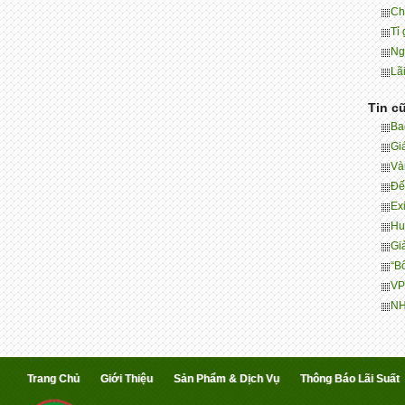
Ch
Tỉ 
Ng
Lã
Tin c
Ba
Gi
Và
Đế
Ex
Hu
Gi
“B
VP
NH
Trang Chủ
Giới Thiệu
Sản Phẩm & Dịch Vụ
Thông Báo Lãi Suất