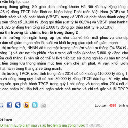
i vẫn tiếp tục cao.
rong tháng giêng, Sở giao dịch chứng khoán Hà Nội đã huy động tổng 
825 tỷ đồng TPCP bảo lãnh do Ngân hàng Phát triển Việt Nam (VDB) và 
hính sách xã hội phát hành (VBSP), trong đó VDB đã phát hành thành công 
g trên tổng số 10.100 tỷ đồng gọi thầu (đạt tỷ lệ 86,5%) và VBSP phát hành 
1,825 tỷ đồng trên tổng số 1.000 tỷ đồng gọi thầu (đạt tỷ lệ 63,18%).
iá thị trường tài chính, tiền tệ trong tháng 2
i thị trường liên ngân hàng, áp lực nhu cầu về tiền mặt phục vụ cho dị
 đán sẽ giảm mạnh nên lãi suất và khối lượng giao dịch sẽ giảm mạnh.
i thị trường mở, NHNN đã tung một lượng tiền lớn vào lưu thông (94.654 tỷ
tháng 1) và dư nợ tín phiếu còn tương đối thấp (khoảng 5.800 tỷ đồng ch
iểm cuối tháng 1) nên rất có thể NHNN tiếp tục sử dụng nghiệp vụ bán tín phi
t tiền trong lưu thông nhằm mục tiêu kiềm chế lạm phát. Vì vậy, khối lượn
phát hành trong tháng 2 sẽ tăng mạnh.
i thị trường TPCP, ước tính trong năm 2014 sẽ có khoảng 110.000 tỷ đồng
n và riêng trong quý I sẽ có hơn 30.000 tỷ đồng TPCP đáo hạn. Vì vậy, nh
ng vốn qua phát hành TPCP trong quý I nói riêng và trong năm 2014 nói 
ục cao nhằm bù đắp bội chi ngân sách nhà nước và chi trả gốc và lãi TPC
Lượt xem
4598
bình l
ới hơn
D mạnh, Euro giảm sâu và áp lực lên tỷ giá trong nước
(17/03/2015)