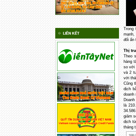
Trong 
LIÊN KẾT
mạnh, 
đối ấn
Thị tr
Theo s
hàng t
so với
và 2 t
với th
Cũng t
dịch b
doanh 
Doanh 
là 210
34.586
giảm s
dịch t
tháng 