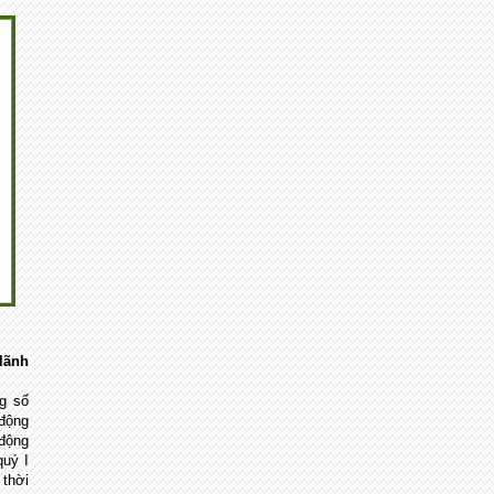
lãnh
g số
 động
động
quý I
thời