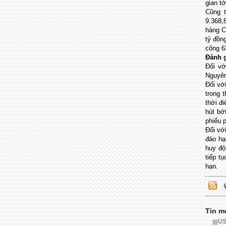
gian tớ
Cũng t
9.368,
hàng C
tỷ đồn
công 63
Đánh g
Đối vớ
Nguyên
Đối vớ
trong 
thời đ
hút bớ
phiếu 
Đối vớ
đáo hạ
huy độ
tiếp t
hạn.
Tin m
US