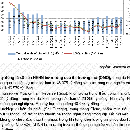
Nguồn: Website 
 tỷ đồng là số tiền NHNN bơm ròng qua thị trường mở (OMO),
trong đó 
ng qua nghiệp vụ mua kỳ hạn là 48.075 tỷ đồng và bơm ròng qua nghiệp v
ếu là 46.579 tỷ đồng.
i nghiệp vụ Mua kỳ hạn (Reverse Repo), khối lượng trúng thầu trong tháng 
331 tỷ đồng, trong khi đó khối lượng đáo hạn là 23.256 tỷ đồng. Như vậy,
 ròng qua nghiệp vụ Mua kỳ hạn tổng cộng 48.075 tỷ đồng.
i nghiệp vụ bán tín phiếu (Sell Outright), trong tháng Giêng, nhằm mục tiê
ào lưu thông, hỗ trợ thanh khoản hệ thống ngân hàng trong dịp Tết Nguyên
hông tổ chức đấu thầu tín phiếu, trong khi tổng khối lượng tín phiếu đáo h
 tỷ đồng. Như vậy, NHNN bơm ra thị trường thông qua nghiệp vụ bán tín phi
 tỷ đồng.