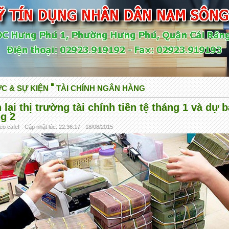
ỨC & SỰ KIỆN
TÀI CHÍNH NGÂN HÀNG
 lại thị trường tài chính tiền tệ tháng 1 và dự 
g 2
eo cafef - Cập nhật lúc: 22:36:17 - 18/08/2015