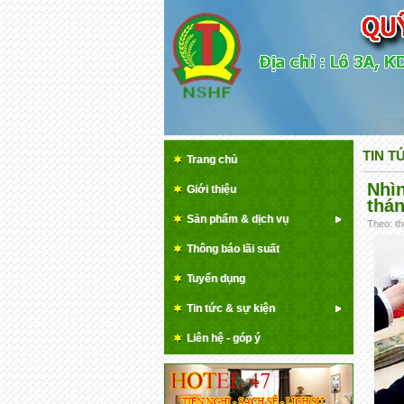
TIN T
Trang chủ
Nhìn
Giới thiệu
thán
Sản phẩm & dịch vụ
Theo: th
Thông báo lãi suất
Tuyển dụng
Tin tức & sự kiện
Liên hệ - góp ý