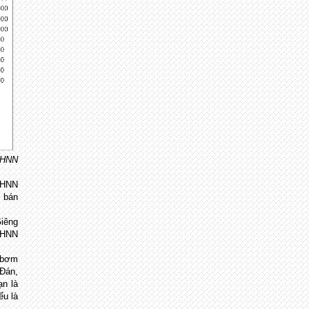
NHNN
NHNN
ụ bán
Giêng
 NHNN
u bơm
 Đán,
ạn là
ếu là