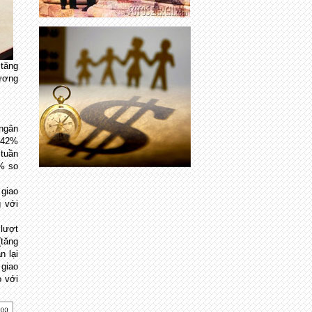
 tăng
tương
 ngân
1,42%
 tuần
5% so
 giao
g với
 lượt
(tăng
n lại
 giao
o với