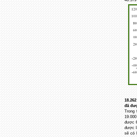
18.262
đã đư
Trong 
19.000
được 6
được l
sẽ có 