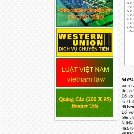
94.654
bơm rò
tín phi
Đối vớ
là 71.
đã bơm
Đối vớ
tiền v
NHNN k
46.579
46.579