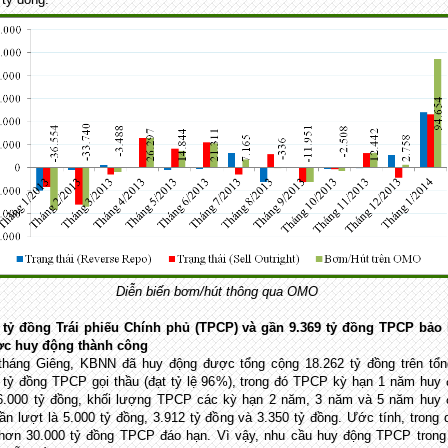
Diễn biến bơm/hút thông qua OMO
 tỷ đồng Trái phiếu Chính phủ (TPCP) và gần 9.369 tỷ đồng TPCP bảo 
ợc huy động thành công
tháng Giêng, KBNN đã huy động được tổng cộng 18.262 tỷ đồng trên tổn
 tỷ đồng TPCP gọi thầu (đạt tỷ lệ 96%), trong đó TPCP kỳ hạn 1 năm huy
.000 tỷ đồng, khối lượng TPCP các kỳ hạn 2 năm, 3 năm và 5 năm huy 
ần lượt là 5.000 tỷ đồng, 3.912 tỷ đồng và 3.350 tỷ đồng. Ước tính, trong 
hơn 30.000 tỷ đồng TPCP đáo hạn. Vì vậy, nhu cầu huy động TPCP trong 