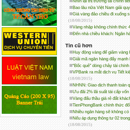
Nhìn lại thị trường tài chính t
Bao lâu nữa Việt Nam giải q
Giá vàng đảo chiều đi xuống s
(18/08/2015)
Vàng nhập không chính thức 40
Đến nhà chiều khách: Ngân h
Tin cũ hơn
Huy động vàng để giảm vàng
Giải mã ngân hàng đẩy mạnh
“Bốc quẻ” dòng chảy tài chín
VPBank ra mắt dịch vụ Tiết ki
(18/08/2015)
NHNN: Giao dịch thanh toán
Ưu đãi 2% lãi suất tái cấp 
Vàng đấu thầu giá rẻ đắt khá
TienPhongBank chính thức đ
Nhiều ngân hàng sẽ không có
Nếu áp dụng thông tư 02 tron
(18/08/2015)