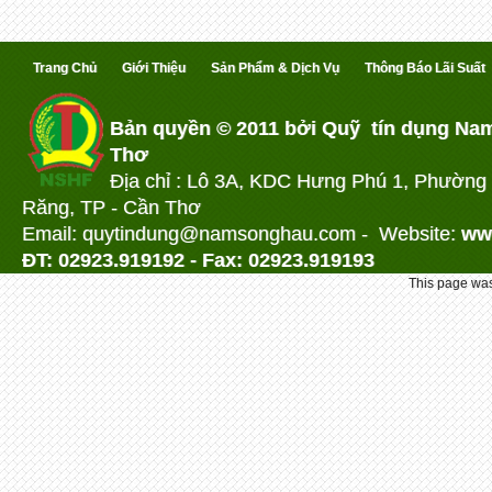
Trang Chủ
Giới Thiệu
Sản Phẩm & Dịch Vụ
Thông Báo Lãi Suất
Bản quyền © 2011 bởi Quỹ tín dụng Na
Thơ
Địa chỉ : Lô 3A, KDC Hưng Phú 1, Phường
Răng, TP - Cần Thơ
Email: quytindung@namson
ghau.com -
Website:
ww
ĐT: 02923.919192 - Fax: 02923.919193
This page was