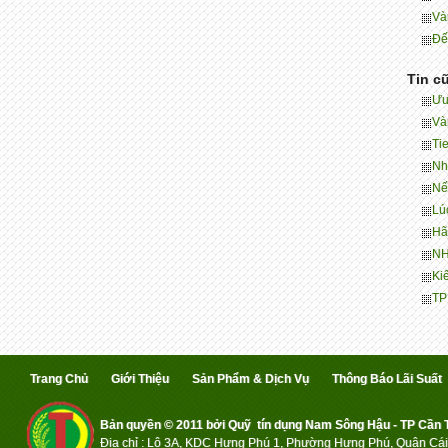
Và
Đế
Tin c
Ưu
Và
Ti
Nh
Nế
Lú
Hã
NH
Ki
TP
Trang Chủ
Giới Thiệu
Sản Phẩm & Dịch Vụ
Thông Báo Lãi Suất
Bản quyền © 2011 bởi Quỹ tín dụng Nam Sông Hậu - TP Cần
Địa chỉ : Lô 3A, KDC Hưng Phú 1, Phường Hưng Phú, Quận Cái