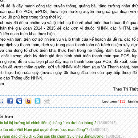
OS.
ới đó là đẩy mạnh công tác truyền thông, quảng bá, tăng cường nhận th
toán qua thẻ POS, mPOS, thực hiện thường xuyên trong cả giai đoạn với
mức độ phù hợp trong từng thời kỳ.
ch này đã đề ra nhiệm vụ và lộ trình cụ thể về phát triển thanh toán thẻ qua
hận thẻ giai đoạn 2014 - 2015 để các đơn vị thuộc NHNN, các NHTM, cá
 liên quan triển khai thực hiện.
heo văn bản, trên cơ sở nhiệm vụ và lộ trình của kế hoạch đã đề ra, các tổ
ng dịch vụ thanh toán, dịch vụ trung gian thanh toán có trách nhiệm xây dự
và chủ động tổ chức triển khai thực hiện trong hệ thống, đảm bảo tiến độ,
 chất lượng; định kỳ đánh giá tình hình phát triển thanh toán qua POS, kịp
nh nghiệm, đề ra các biện pháp đẩy mạnh thanh toán qua POS, đề xuất, kiến
vấn đề vượt thẩm quyền, gửi về NHNN Việt Nam (qua Vụ Thanh toán), báo
ình thực hiện của quý (trước ngày 05 tháng đầu tiên của quý tiếp theo) để
o cáo Thống đốc NHNN.
am
Theo Trí Thứ
Lượt xem
4131
bình l
ới hơn
n lại thị trường tài chính tiền tệ tháng 1 và dự báo tháng 2
(18/08/2015)
o lâu nữa Việt Nam giải quyết được “cục máu đông”?
(18/08/2015)
á vàng đảo chiều đi xuống sau khi chạm 35,6 triệu đồng/lượng
(18/08/2015)