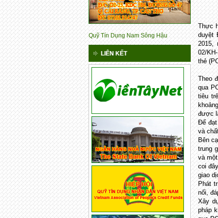
Thực h
duyệt 
Quỹ Tín Dụng Nam Sông Hậu
2015,
02/KH-
LIÊN KẾT
thẻ (P
Theo đ
qua PO
tiêu t
khoảng
được l
Để đạt
và chấ
Bên cạ
trung 
và một
coi đâ
giao d
Phát t
nối, đ
Xây dự
pháp k