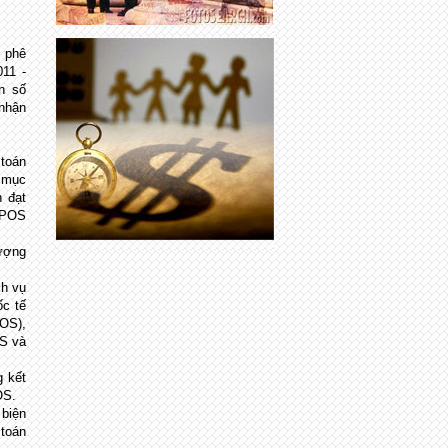
 phê
011 -
n số
 nhận
 toán
t mục
 đạt
0 POS
lượng
ch vụ
ốc tế
POS),
OS và
g kết
OS.
 biện
 toán