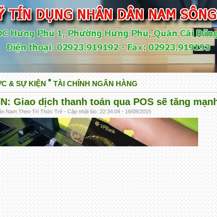
ỨC & SỰ KIỆN
TÀI CHÍNH NGÂN HÀNG
N: Giao dịch thanh toán qua POS sẽ tăng mạn
n Nam Theo Trí Thức Trẻ - Cập nhật lúc: 22:34:04 - 18/08/2015