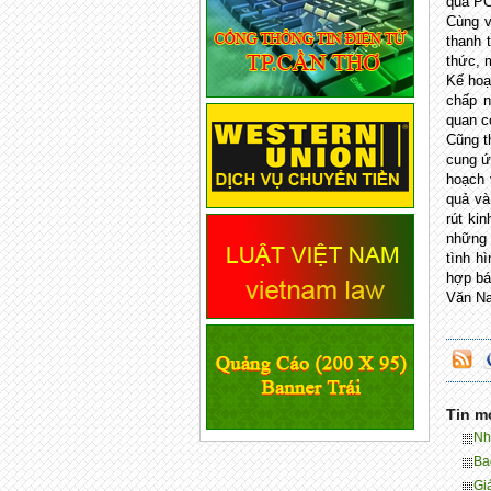
qua P
Cùng v
thanh 
thức, 
Kế hoạ
chấp n
quan có
Cũng t
cung ứ
hoạch 
quả và
rút ki
những 
tình h
hợp bá
Văn N
Tin m
Nhì
Ba
Gi