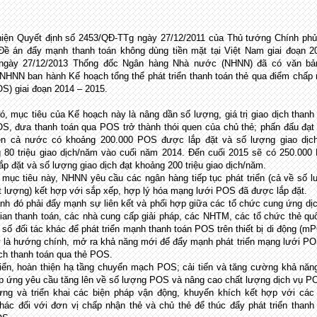
iện Quyết định số 2453/QĐ-TTg ngày 27/12/2011 của Thủ tướng Chính phủ
Đề án đẩy mạnh thanh toán không dùng tiền mặt tại Việt Nam giai đoạn 2
 ngày 27/12/2013 Thống đốc Ngân hàng Nhà nước (NHNN) đã có văn bả
NHNN ban hành Kế hoạch tổng thể phát triển thanh toán thẻ qua điểm chấp
OS) giai đoạn 2014 – 2015.
ó, mục tiêu của Kế hoạch này là nâng dần số lượng, giá trị giao dịch thanh
S, đưa thanh toán qua POS trở thành thói quen của chủ thẻ; phấn đấu đạ
rên cả nước có khoảng 200.000 POS được lắp đặt và số lượng giao dịch
 80 triệu giao dịch/năm vào cuối năm 2014. Đến cuối 2015 sẽ có 250.00
ắp đặt và số lượng giao dịch đạt khoảng 200 triệu giao dịch/năm.
 mục tiêu này, NHNN yêu cầu các ngân hàng tiếp tục phát triển (cả về số 
t lượng) kết hợp với sắp xếp, hợp lý hóa mạng lưới POS đã được lắp đặt.
nh đó phải đẩy mạnh sự liên kết và phối hợp giữa các tổ chức cung ứng dị
gian thanh toán, các nhà cung cấp giải pháp, các NHTM, các tổ chức thẻ qu
 số đối tác khác để phát triển mạnh thanh toán POS trên thiết bị di động (m
y là hướng chính, mở ra khả năng mới để đẩy mạnh phát triển mạng lưới P
ịch thanh toán qua thẻ POS.
riển, hoàn thiện hạ tầng chuyển mạch POS; cải tiến và tăng cường khả năn
áp ứng yêu cầu tăng lên về số lượng POS và nâng cao chất lượng dịch vụ P
ng và triển khai các biện pháp vận động, khuyến khích kết hợp với các
hác đối với đơn vị chấp nhận thẻ và chủ thẻ để thúc đẩy phát triển thanh