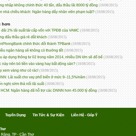
ng nhập không chính thức 40 tấn, đấu thầu lãi 8000 tỷ đồng
(18/08/2015)
n nhà chiều khách: Ngân hàng đẩy nhân viên phạm luật?
(18/08/2015)
ũ hơn
 đãi 2% lãi suất tái cấp vốn với TPĐB của VAMC
(18/08/2015)
ng đấu thầu giá rẻ đắt khách
(18/08/2015)
enPhongBank chính thức đổi thành TPBank
(18/08/2015)
iều ngân hàng sẽ không có thưởng tết
(18/08/2015)
u áp dụng thông tư 02 trong năm 2014, nhiều DN lớn sẽ đổ bể
(18/08/2015)
c này nên bỏ tiền vào vàng hay bất động sản?
(18/08/2015)
y xem vàng như cỏ rác!
(18/08/2015)
NN: Lãi suất cho vay phổ biến ở mức 9–11,5%/năm
(18/08/2015)
ến nghị sớm thả nổi lãi suất
(18/08/2015)
 HCM: Ngân hàng đã hỗ trợ các DNNN hơn 45.000 tỷ đồng
(18/08/2015)
Tuyển Dụng
Tin Tức & Sự Kiện
Liên Hệ - Góp Ý
 Thơ
 Răng, TP - Cần Thơ