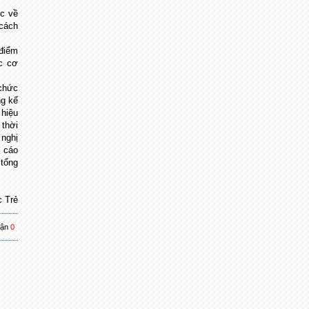
ức về
 cách
 điểm
c cơ
 chức
ng kế
 hiệu
 thời
 nghị
 cáo
 tổng
c Trẻ
uận
0