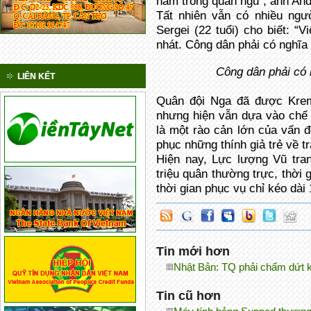
năm trong quân ngũ”, anh Andre
Tất nhiên vẫn có nhiều ngư
Sergei (22 tuổi) cho biết: “V
nhát. Công dân phải có nghĩa
Công dân phải có 
LIÊN KẾT
Quân đội Nga đã được Krem
nhưng hiện vẫn dựa vào chế
là một rào cản lớn của vấn 
phục những thính giả trẻ về t
Hiện nay, Lực lượng Vũ tra
triệu quân thường trực, thời 
thời gian phục vụ chỉ kéo dài 
Tin mới hơn
Nhật Bản: TQ phải chấm dứt 
Tin cũ hơn