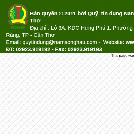
Bản quyền © 2011 bởi Quỹ tín dụng Na
Thơ
Địa chỉ : Lô 3A, KDC Hưng Phú 1, Phường
Răng, TP - Cần Thơ
Email: quytindung@namson
ghau.com -
Website:
ww
ĐT: 02923.919192 - Fax: 02923.919193
This page was