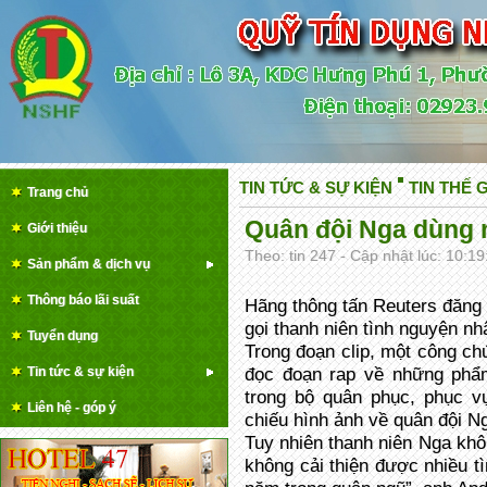
TIN TỨC & SỰ KIỆN
TIN THẾ G
Trang chủ
Quân đội Nga dùng 
Giới thiệu
Theo: tin 247 - Cập nhật lúc: 10:1
Sản phẩm & dịch vụ
Thông báo lãi suất
Hãng thông tấn Reuters đăng 
gọi thanh niên tình nguyện nh
Tuyển dụng
Trong đoạn clip, một công c
Tin tức & sự kiện
đọc đoạn rap về những phẩ
trong bộ quân phục, phục v
Liên hệ - góp ý
chiếu hình ảnh về quân đội N
Tuy nhiên thanh niên Nga khôn
không cải thiện được nhiều tì