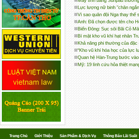
Máy tính bảng Sunpad thương
Lực lượng nữ binh "chân ngắn
Vì sao quân đội Nga thay thế
Anh: Đã chọn được tên cho H
Biển Đông: Sục sôi Bãi Cỏ Mây
Bí mật kho vũ khí hạt nhân T
Khả năng phi thường của đặ
“Kho vũ khí hóa học của lực l
Quan hệ Hàn-Trung bước vào 
Mỹ: 19 lính cứu hỏa thiệt mạ
Trang Chủ
Giới Thiệu
Sản Phẩm & Dịch Vụ
Thông Báo Lãi Suất