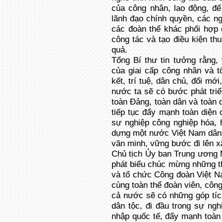
của công nhân, lao động, để 
lãnh đạo chính quyền, các n
các đoàn thể khác phối hợp 
công tác và tạo điều kiện th
quả.
Tổng Bí thư tin tưởng rằng,
của giai cấp công nhân và t
kết, trí tuệ, dân chủ, đổi m
nước ta sẽ có bước phát tri
toàn Đảng, toàn dân và toàn 
tiếp tục đẩy mạnh toàn diện 
sự nghiệp công nghiệp hóa, 
dựng một nước Việt Nam dân 
văn minh, vững bước đi lên x
Chủ tịch Ủy ban Trung ương
phát biểu chúc mừng những th
và tổ chức Công đoàn Việt N
cùng toàn thể đoàn viên, công
cả nước sẽ có những góp tíc
dân tộc, đi đầu trong sự ngh
nhập quốc tế, đẩy mạnh toàn