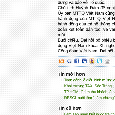
dựng và bảo vệ Tổ quốc.
Chủ tịch Huỳnh Đảm đề nghị
Ủy ban MTTQ Việt Nam cùng cấ
hành động của MTTQ Việt N
hành động của cả hệ thống chí
đoàn kết toàn dân tộc, về va
mới.
Buổi chiều, Đại hội bỏ phiếu
động Việt Nam khóa XI; nghe
Công đoàn Việt Nam. Đại hội 
Tin mới hơn
Toàn cảnh lễ diễu binh mừng 
Khai trương TAXI Sóc Trăng
(
TP.HCM: Chìm tàu khách, 8 n
ĐBSCL nuôi tôm “cầm chừng
Tin cũ hơn
Làm sao nhận biết ngọc trai t