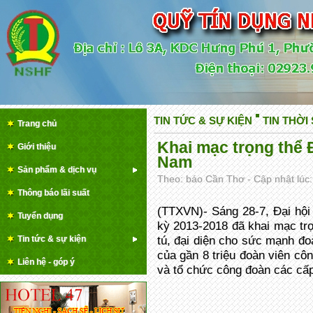
TIN TỨC & SỰ KIỆN
TIN THỜ
Trang chủ
Khai mạc trọng thể 
Giới thiệu
Nam
Sản phẩm & dịch vụ
Theo: báo Cần Thơ - Cập nhật lúc:
Thông báo lãi suất
(TTXVN)- Sáng 28-7, Đại hội
Tuyển dụng
kỳ 2013-2018 đã khai mạc trọ
Tin tức & sự kiện
tú, đại diện cho sức mạnh đoà
của gần 8 triệu đoàn viên cô
Liên hệ - góp ý
và tổ chức công đoàn các cấp