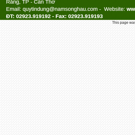
Răng, TP - Cần Thơ
Email: quytindung@namson
ghau.com -
Website:
ww
ĐT: 02923.919192 - Fax: 02923.919193
This page was