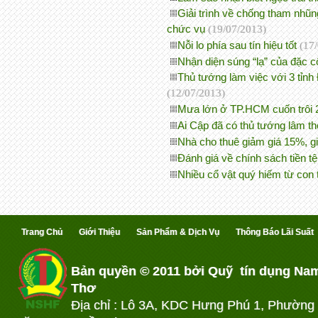
Giải trình về chống tham nhũn
chức vụ
(19/07/2013)
Nỗi lo phía sau tín hiệu tốt
(17
Nhận diện súng “lạ” của đặc 
Thủ tướng làm việc với 3 tỉnh
(12/07/2013)
Mưa lớn ở TP.HCM cuốn trôi 2
Ai Cập đã có thủ tướng lâm t
Nhà cho thuê giảm giá 15%, gia
Đánh giá về chính sách tiền t
Nhiều cổ vật quý hiếm từ con
Trang Chủ
Giới Thiệu
Sản Phẩm & Dịch Vụ
Thông Báo Lãi Suất
Bản quyền © 2011 bởi Quỹ tín dụng Na
Thơ
Địa chỉ : Lô 3A, KDC Hưng Phú 1, Phường