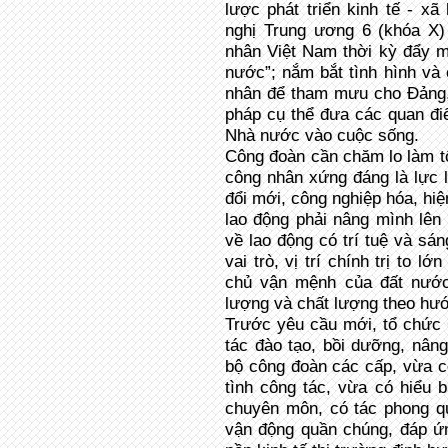
lược phát triển kinh tế - xã
nghị Trung ương 6 (khóa X)
nhân Việt Nam thời kỳ đẩy m
nước”; nắm bắt tình hình và
nhân để tham mưu cho Đảng,
pháp cụ thể đưa các quan đi
Nhà nước vào cuộc sống.
Công đoàn cần chăm lo làm t
công nhân xứng đáng là lực l
đổi mới, công nghiệp hóa, hiệ
lao động phải nâng mình lên
về lao động có trí tuệ và sá
vai trò, vị trí chính trị to l
chủ vận mệnh của đất nước,
lượng và chất lượng theo hướ
Trước yêu cầu mới, tổ chức 
tác đào tạo, bồi dưỡng, nâng
bộ công đoàn các cấp, vừa có
tình công tác, vừa có hiểu 
chuyên môn, có tác phong q
vận động quần chúng, đáp ứ