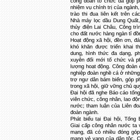
công đoàn tổ chức đã góp p
nhiệm vụ chính trị của ngành,
trào thi đua liên kết trên c
Nhà máy lọc dầu Dung Quất
thủy điện Lai Châu, Công trì
cho đất nước hàng ngàn tỉ đồ
Hoạt động xã hội, đền ơn, đá
khó khăn được triển khai t
dung, hình thức đa dạng, 
xuyên đổi mới tổ chức và p
lượng hoạt động. Công đoàn c
nghiệp đoàn nghề cá ở những t
trợ ngư dân bám biển, góp p
trong xã hội, giữ vững chủ qu
Đại hội đã nghe Báo cáo tổng
viên chức, công nhân, lao độ
nước; tham luận của Liên đo
đoàn ngành.
Phát biểu tại Đại hội, Tổn
Giai cấp công nhân nước ta 
mạng, đã có nhiều đóng góp
mạng vẻ vang của dân tộc. 