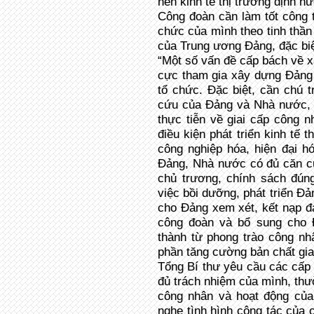
nền kinh tế thị trường định h
Công đoàn cần làm tốt công 
chức của mình theo tinh thần
của Trung ương Đảng, đặc biệ
“Một số vấn đề cấp bách về x
cực tham gia xây dựng Đảng n
tổ chức. Đặc biệt, cần chú 
cứu của Đảng và Nhà nước, đ
thực tiễn về giai cấp công 
điều kiện phát triển kinh tế 
công nghiệp hóa, hiện đại h
Đảng, Nhà nước có đủ căn cứ
chủ trương, chính sách đú
việc bồi dưỡng, phát triển Đả
cho Đảng xem xét, kết nạp đ
công đoàn và bổ sung cho 
thành từ phong trào công n
phần tăng cường bản chất gia
Tổng Bí thư yêu cầu các cấp
đủ trách nhiệm của mình, thư
công nhân và hoạt động của
nghe tình hình công tác của