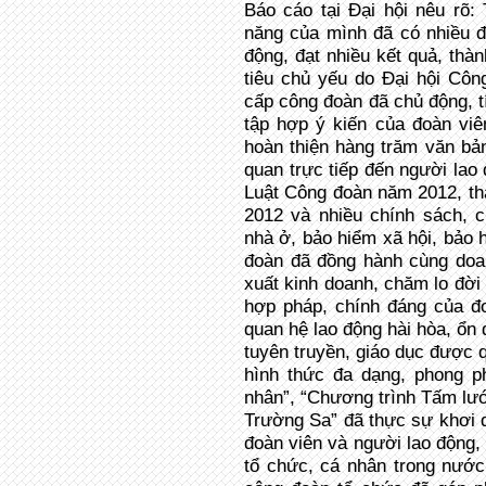
Báo cáo tại Đại hội nêu rõ:
năng của mình đã có nhiều đ
động, đạt nhiều kết quả, thà
tiêu chủ yếu do Đại hội Côn
cấp công đoàn đã chủ động, t
tập hợp ý kiến của đoàn viê
hoàn thiện hàng trăm văn bản
quan trực tiếp đến người lao 
Luật Công đoàn năm 2012, th
2012 và nhiều chính sách, c
nhà ở, bảo hiểm xã hội, bảo 
đoàn đã đồng hành cùng doa
xuất kinh doanh, chăm lo đời 
hợp pháp, chính đáng của đ
quan hệ lao động hài hòa, ổn 
tuyên truyền, giáo dục được 
hình thức đa dạng, phong p
nhân”, “Chương trình Tấm lướ
Trường Sa” đã thực sự khơi d
đoàn viên và người lao động
tổ chức, cá nhân trong nước