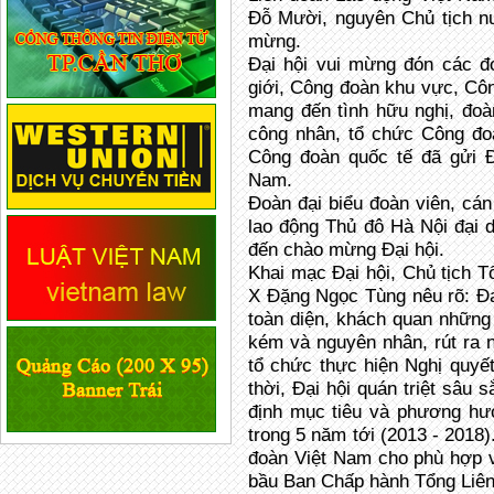
Đỗ Mười, nguyên Chủ tịch n
mừng.
Đại hội vui mừng đón các đ
giới, Công đoàn khu vực, Cô
mang đến tình hữu nghị, đoàn
công nhân, tổ chức Công đo
Công đoàn quốc tế đã gửi 
Nam.
Đoàn đại biểu đoàn viên, cán
lao động Thủ đô Hà Nội đại 
đến chào mừng Đại hội.
Khai mạc Đại hội, Chủ tịch 
X Đặng Ngọc Tùng nêu rõ: Đạ
toàn diện, khách quan những 
kém và nguyên nhân, rút ra n
tổ chức thực hiện Nghị quyế
thời, Đại hội quán triệt sâu 
định mục tiêu và phương hư
trong 5 năm tới (2013 - 2018)
đoàn Việt Nam cho phù hợp 
bầu Ban Chấp hành Tổng Liên