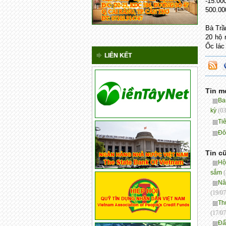
-15.00
500.00
Bà Trầ
20 hộ 
Ốc lác
LIÊN KẾT
Tin m
Ba
kỳ
(03
Ti
Đô
Tin c
Hộ
sắm
Nâ
(19/07
Th
(17/07
Đẩ