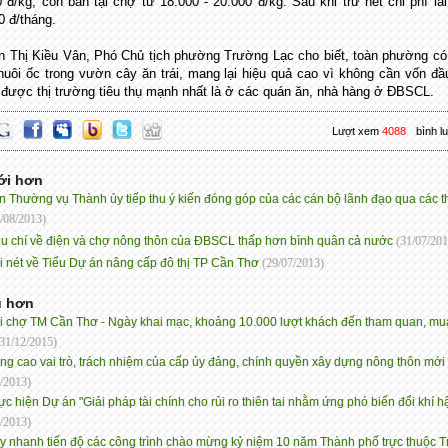
0 đ/kg, còn bán tại chợ từ 18.000 - 20.000 đ/kg. Sau khi trừ hết chi phí lãi
0 đ/tháng.
n Thị Kiều Vân, Phó Chủ tịch phường Trường Lạc cho biết, toàn phường c
nuôi ốc trong vườn cây ăn trái, mang lại hiệu quả cao vì không cần vốn đầ
 được thị trường tiêu thụ mạnh nhất là ở các quán ăn, nhà hàng ở ĐBSCL.
Lượt xem
4088
bình l
ới hơn
n Thường vụ Thành ủy tiếp thu ý kiến đóng góp của các cán bộ lãnh đạo qua các t
/08/2013)
êu chí về điện và chợ nông thôn của ĐBSCL thấp hơn bình quân cả nước
(31/07/201
i nét về Tiểu Dự án nâng cấp đô thị TP Cần Thơ
(29/07/2013)
ũ hơn
i chợ TM Cần Thơ - Ngày khai mạc, khoảng 10.000 lượt khách đến tham quan, mu
(31/12/2015)
ng cao vai trò, trách nhiệm của cấp ủy đảng, chính quyền xây dựng nông thôn mới
/2013)
ực hiện Dự án "Giải pháp tài chính cho rủi ro thiên tai nhằm ứng phó biến đổi khí h
/2013)
y nhanh tiến độ các công trình chào mừng kỷ niệm 10 năm Thành phố trực thuộc T