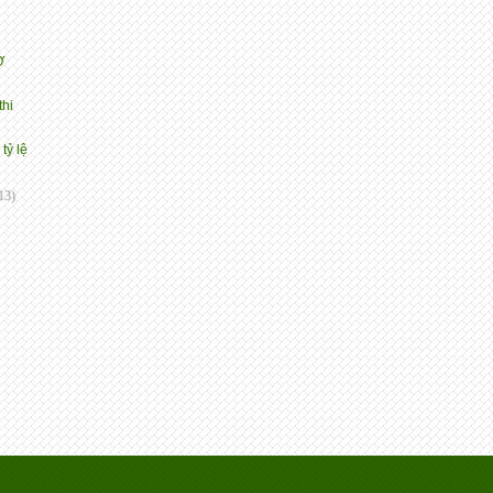
Ở
thi
tỷ lệ
13)