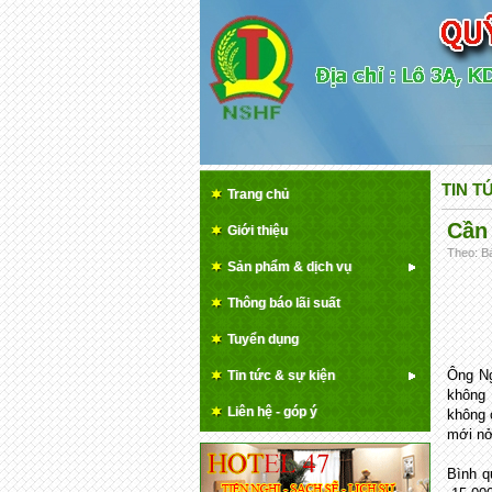
TIN T
Trang chủ
Cần 
Giới thiệu
Theo: Bá
Sản phẩm & dịch vụ
Thông báo lãi suất
Tuyển dụng
Ông Ng
Tin tức & sự kiện
không 
Liên hệ - góp ý
không 
mới nở
Bình q