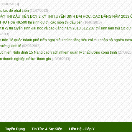
g
(16/07/2013)
p tác để phát triển
(12/07/2013)
ÀY THI ĐẦU TIÊN ĐỢT 2 KỲ THI TUYỂN SINH ĐẠI HỌC, CAO ĐẲNG NĂM 2013 
HƠ Hơn 49.500 thí sinh dự thi các môn thi đầu tiên
(10/07/2013)
t II kỳ thi tuyển sinh đại học và cao đẳng năm 2013 612.237 thí sinh làm thủ tục dự 
/2013)
t trận Tổ quốc thành phố kiến nghị điều chỉnh tăng tiêu chí thu nhập hộ nghèo theo 
trưởng kinh tế
(02/07/2013)
ực hiện Nghị định 15 Nâng cao trách nhiệm quản lý chất lượng công trình
(27/06/20
n doanh nghiệp nỗ lực tham gia
(13/06/2013)
Tuyển Dụng
Tin Tức & Sự Kiện
Liên Hệ - Góp Ý