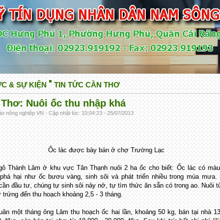
ỨC & SỰ KIỆN
TIN TỨC CẦN THƠ
Thơ: Nuôi ốc thu nhập khá
o nông nghiệp VN - Cập nhật lúc: 10:04:23 - 25/07/2013
Ốc lác được bày bán ở chợ Trường Lạc
ô Thành Lâm ở khu vực Tân Thạnh nuôi 2 ha ốc cho biết: Ốc lác có màu
phá hại như ốc bươu vàng, sinh sôi và phát triển nhiều trong mùa mưa.
cần đầu tư, chúng tự sinh sôi nảy nở, tự tìm thức ăn sẵn có trong ao. Nuôi t
 trứng đến thu hoạch khoảng 2,5 - 3 tháng.
uân một tháng ông Lâm thu hoạch ốc hai lần, khoảng 50 kg, bán tại nhà 1