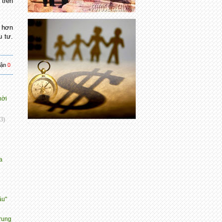
 trên
ó hơn
u tư.
uận
0
hời
3)
a
ậu"
rung