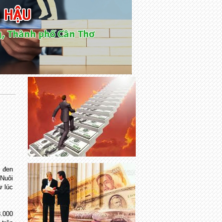
 đen
 Nuôi
ừ lúc
3.000