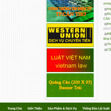
ươn
Hợ
NG
CẦN T
Đợ
(09/07
Mặ
tăng 
Th
Cầ
Trang Chủ
Giới Thiệu
Sản Phẩm & Dịch Vụ
Thông Báo Lãi Suất